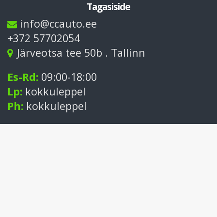
Tagasiside
info@ccauto.ee
+372 57702054
Järveotsa tee 50b . Tallinn
Es-Rd:
09:00-18:00
Lp:
kokkuleppel
Ph:
kokkuleppel