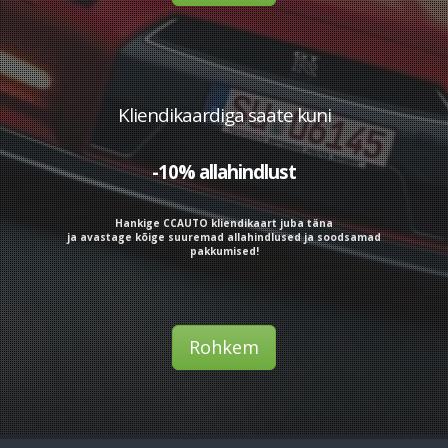
Kliendikaardiga saate kuni
-10% allahindlust
Hankige CCAUTO kliendikaart juba täna
ja avastage kõige suuremad allahindlused ja soodsamad
pakkumised!
Rohkem