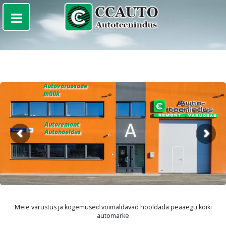
Autovaruosade
müük
Autoremont
Autohooldus
Meie varustus ja kogemused võimaldavad hooldada peaaegu kõiki
automarke